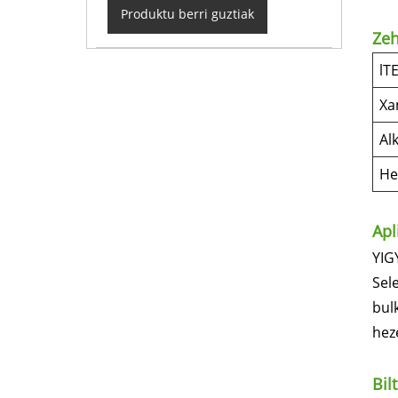
Produktu berri guztiak
Ze
lT
Xa
Alk
He
Apl
YIG
Sel
bul
heze
Bil