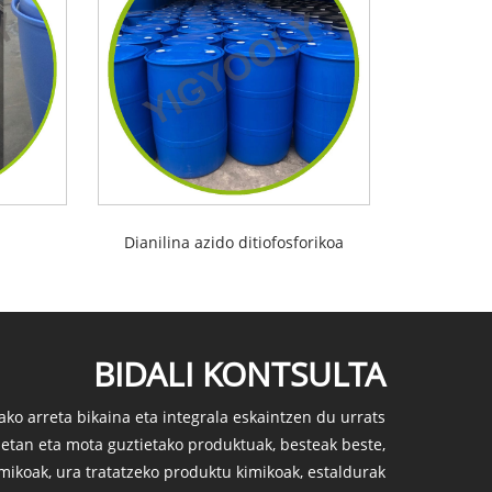
Dianilina azido ditiofosforikoa
BIDALI KONTSULTA
ko arreta bikaina eta integrala eskaintzen du urrats
ietan eta mota guztietako produktuak, besteak beste,
mikoak, ura tratatzeko produktu kimikoak, estaldurak