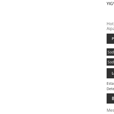
YIG
Hot 
Aip
P
Sod
Sod
L
Esta
Dete
B
Mes