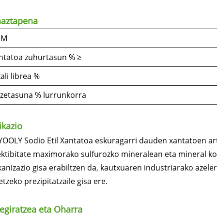
haztapena
EM
ntatoa zuhurtasun % ≥
ali librea %
zetasuna % lurrunkorra
ikazio
YOOLY Sodio Etil Xantatoa eskuragarri dauden xantatoen ar
ektibitate maximorako sulfurozko mineralean eta mineral ko
kanizazio gisa erabiltzen da, kautxuaren industriarako azeler
tzeko prezipitatzaile gisa ere.
tegiratzea eta Oharra