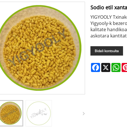
Sodio etil xant
YIGYOOLY Txinako
Yigyooly-k bezer
kalitate handikoa
askotara kantitat
Bidali kontsulta
Facebook
X
Wh