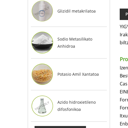
Glizidil ​​metakrilatoa
P
YIG
Ira
Sodio Metasilikato
bilt
Anhidroa
Pro
Ize
Potasio Amil Xantatoa
Bes
Cas 
EIN
For
Azido hidroxietileno
For
difosfonikoa
Itx
Enb