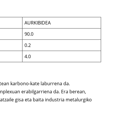
AURKIBIDEA
90.0
0.2
4.0
tean karbono-kate laburrena da.
nplexuan erabilgarriena da. Era berean,
atzaile gisa eta baita industria metalurgiko