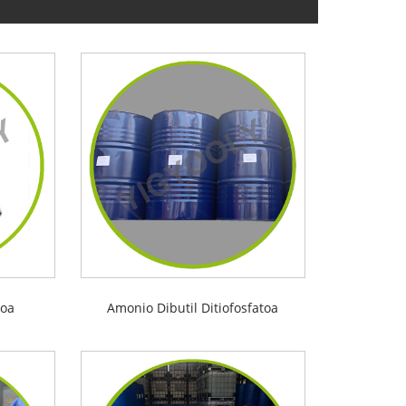
koa
Amonio Dibutil Ditiofosfatoa