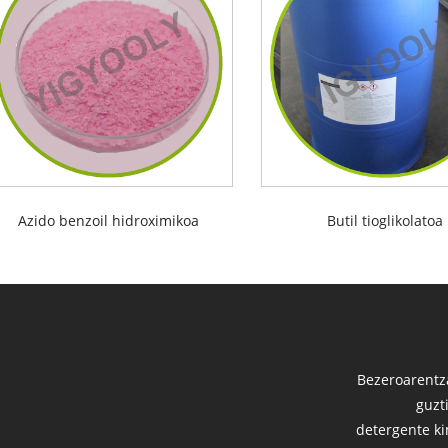
Azido benzoil hidroximikoa
Butil tioglikolatoa
Bezeroarentza
guzt
detergente ki