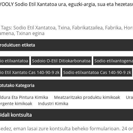
YOOLY Sodio Etil Xantatoa ura, eguzki-argia, sua eta hezetas
Tags: Sodio Etil Xantatoa, Txina, Fabrikatzailea, Fabrika, Hor
amena, Txinan egina
roduktuen etiketa
io etilxantatoa
Sodoio O-Etil Ditiokarbonatoa
Sodio etilxantogen
io Etil Xantato Cas 140-90-9 zk
Sodio etilxantatoa Cas 140-90-9 zk
otutako Kategoria
ldura Eta Pintura Kimika
Meatzaritzako produktu kimikoak
Ura
rgente kimikoak
Industri Kimika
idali kontsulta
edez, eman lasai zure kontsulta beheko formularioan. 24 o