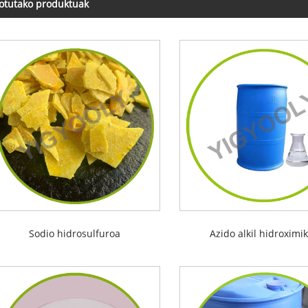
otutako produktuak
Sodio hidrosulfuroa
Azido alkil hidroximi