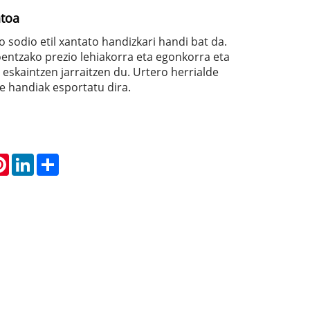
atoa
 sodio etil xantato handizkari handi bat da.
oentzako prezio lehiakorra eta egonkorra eta
 eskaintzen jarraitzen du. Urtero herrialde
e handiak esportatu dira.
atsApp
Pinterest
LinkedIn
Share