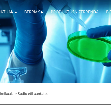
UKTUAK
BERRIAK
PRODUKTUEN ZERRENDA
BI
Kimikoak
> Sodio etil xantatoa