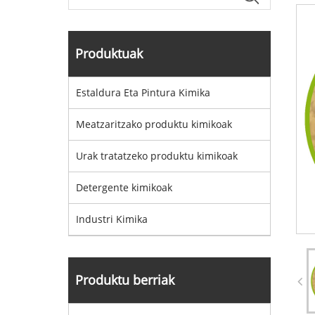
Produktuak
Estaldura Eta Pintura Kimika
Meatzaritzako produktu kimikoak
Urak tratatzeko produktu kimikoak
Detergente kimikoak
Industri Kimika
Produktu berriak