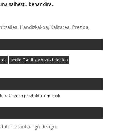
una saihestu behar dira.
nitzailea, Handizkakoa, Kalitatea, Prezioa,
atoa
sodio O-etil karbonoditioatoa
k tratatzeko produktu kimikoak
rdutan erantzungo dizugu.