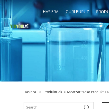
HASIERA
GURI BURUZ
PROD
Hasiera
>
Produktuak
>
Meatzaritzako Produktu 