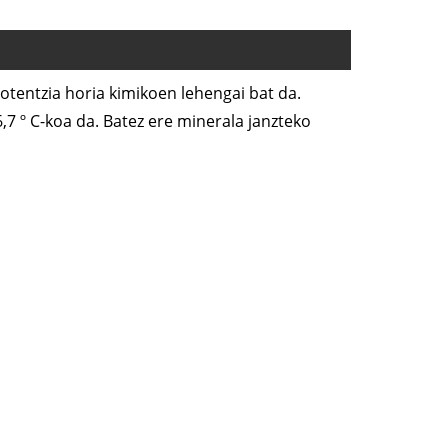
potentzia horia kimikoen lehengai bat da.
7 º C-koa da. Batez ere minerala janzteko