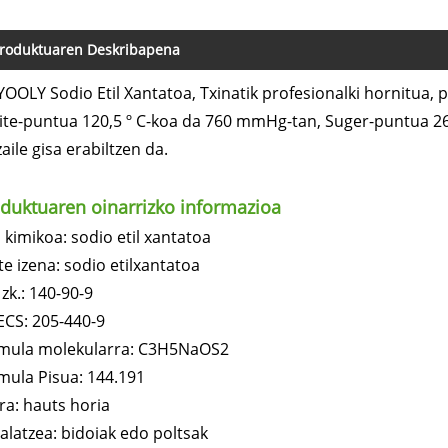
roduktuaren Deskribapena
YOOLY Sodio Etil Xantatoa, Txinatik profesionalki hornitua, 
kite-puntua 120,5 º C-koa da 760 mmHg-tan, Suger-puntua 26,
zaile gisa erabiltzen da.
duktuaren oinarrizko informazioa
n kimikoa: sodio etil xantatoa
te izena: sodio etilxantatoa
zk.: 140-90-9
ECS: 205-440-9
mula molekularra: C3H5NaOS2
mula Pisua: 144.191
ura: hauts horia
alatzea: bidoiak edo poltsak