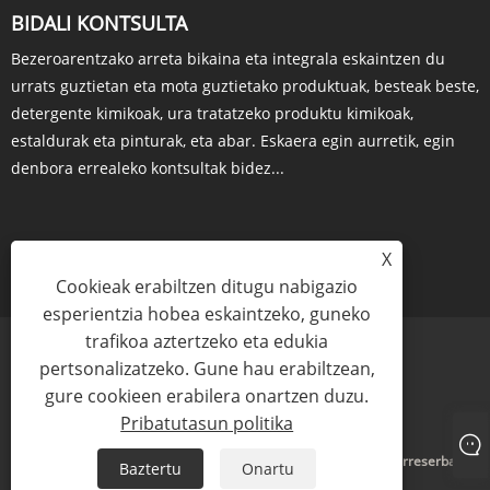
BIDALI KONTSULTA
Bezeroarentzako arreta bikaina eta integrala eskaintzen du
urrats guztietan eta mota guztietako produktuak, besteak beste,
detergente kimikoak, ura tratatzeko produktu kimikoak,
estaldurak eta pinturak, eta abar. Eskaera egin aurretik, egin
denbora errealeko kontsultak bidez...
X
KONTSULTA ORAIN
Cookieak erabiltzen ditugu nabigazio
esperientzia hobea eskaintzeko, guneko
trafikoa aztertzeko eta edukia
pertsonalizatzeko. Gune hau erabiltzean,
gure cookieen erabilera onartzen duzu.
Links
Sitemap
RSS
XML
Pribatutasun politika
Pribatutasun politika
Copyright © 2024 Yigyooly Enterprise Limited Eskubide guztiak erreserbatuta
Baztertu
Onartu