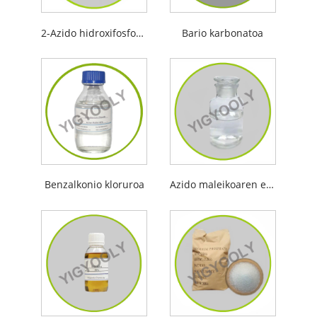
2-Azido hidroxifosfonoacetikoa
Bario karbonatoa
Benzalkonio kloruroa
Azido maleikoaren eta akrilikoaren kopolimeroa