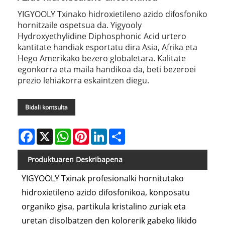
YIGYOOLY Txinako hidroxietileno azido difosfoniko
hornitzaile ospetsua da. Yigyooly
Hydroxyethylidine Diphosphonic Acid urtero
kantitate handiak esportatu dira Asia, Afrika eta
Hego Amerikako bezero globaletara. Kalitate
egonkorra eta maila handikoa da, beti bezeroei
prezio lehiakorra eskaintzen diegu.
Bidali kontsulta
Facebook
X
WhatsApp
Pinterest
LinkedIn
Share
Produktuaren Deskribapena
YIGYOOLY Txinak profesionalki hornitutako
hidroxietileno azido difosfonikoa, konposatu
organiko gisa, partikula kristalino zuriak eta
uretan disolbatzen den kolorerik gabeko likido