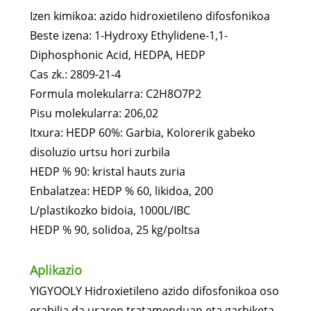
Izen kimikoa: azido hidroxietileno difosfonikoa
Beste izena: 1-Hydroxy Ethylidene-1,1-
Diphosphonic Acid, HEDPA, HEDP
Cas zk.: 2809-21-4
Formula molekularra: C2H8O7P2
Pisu molekularra: 206,02
Itxura: HEDP 60%: Garbia, Kolorerik gabeko
disoluzio urtsu hori zurbila
HEDP % 90: kristal hauts zuria
Enbalatzea: HEDP % 60, likidoa, 200
L/plastikozko bidoia, 1000L/IBC
HEDP % 90, solidoa, 25 kg/poltsa
Aplikazio
YIGYOOLY Hidroxietileno azido difosfonikoa oso
erabilia da uraren tratamenduan eta garbiketa-