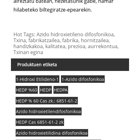
aireztatu batean, hezetasunik gabe, hamar
hilabeteko biltegiratze-epearekin.
Hot Tags: Azido hidroxietileno difosfonikoa,
Txina, fabrikatzailea, fabrika, hornitzailea,
handizkakoa, kalitatea, prezioa, aurrekontua,
Txinan egina
Produktuen etiketa
1-Hidroxi Etilideno-1
1-Azido difosfonikoa
HEDP %60
HEDP
HEDPA
HEDP % 60 Cas zk.: 6851-61-2
Azido hidroxietilendifosfonikoa
HEDP Cas 6851-61-2 zk
Azido hidroxietilidina difosfonikoa