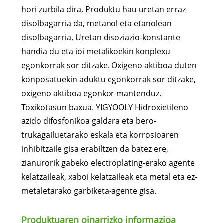
hori zurbila dira. Produktu hau uretan erraz
disolbagarria da, metanol eta etanolean
disolbagarria. Uretan disoziazio-konstante
handia du eta ioi metalikoekin konplexu
egonkorrak sor ditzake. Oxigeno aktiboa duten
konposatuekin aduktu egonkorrak sor ditzake,
oxigeno aktiboa egonkor mantenduz.
Toxikotasun baxua. YIGYOOLY Hidroxietileno
azido difosfonikoa galdara eta bero-
trukagailuetarako eskala eta korrosioaren
inhibitzaile gisa erabiltzen da batez ere,
zianurorik gabeko electroplating-erako agente
kelatzaileak, xaboi kelatzaileak eta metal eta ez-
metaletarako garbiketa-agente gisa.
Produktuaren oinarrizko informazioa