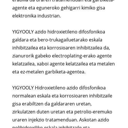
agente eta eguneroko gehigarri kimiko gisa
elektronika industrian.
YIGYOOLY azido hidroxietileno difosfonikoa
galdara eta bero-trukagailuetarako eskala
inhibitzailea eta korrosioaren inhibitzailea da,
zianurorik gabeko electroplating-erako agente
kelatzailea, xaboi agente kelatzailea eta metalen
eta ez-metalen garbiketa-agentea.
YIGYOOLY Hidroxietileno azido difosfonikoa
normalean eskala eta korrosioaren inhibitzaile
gisa erabiltzen da galdararen uretan,
zirkulatzen duten uretan eta petrolio-eremuko
uraren injekzio tratamenduan. Askotan azido
polihidroxiliko eskala inhibitzaile eta