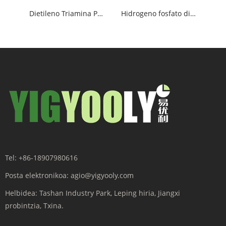
Dietileno Triamina Penta
Hidrogeno fosfato disodioa
Tel:
+86-18907980616
Posta elektronikoa:
agio@yigyooly.com
Helbidea:
Tashan Industry Park, Leping hiria, Jiangxi
probintzia, Txina.