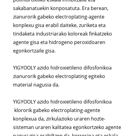
sakabanatuekin konposatuta. Era berean,
zianurorik gabeko electroplating-agente
konplexu gisa erabil daiteke, zuriketa eta
tindaketa industriarako koloreak finkatzeko
agente gisa eta hidrogeno peroxidoaren
egonkortzaile gisa.
YIGYOOLY azido hidroxietileno difosfonikoa
zianurorik gabeko electroplating egiteko
material nagusia da.
YIGYOOLY azido hidroxietileno difosfonikoa
klororik gabeko electroplating-agente
konplexua da, zirkulazioko uraren hozte-
sisteman uraren kalitatea egonkortzeko agente
nagusi gisa erabiltzen da, korrosioa eta eskala