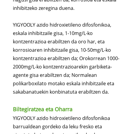
inhibitzeko zeregina duena.
YIGYOOLY azido hidroxietileno difosfonikoa,
eskala inhibitzaile gisa, 1-10mg/L-ko
kontzentrazioa erabiltzen da oro har, eta
korrosioaren inhibitzaile gisa, 10-50mg/L-ko
kontzentrazioa erabiltzen da; Orokorrean 1000-
2000mg/L-ko kontzentrazioarekin garbiketa-
agente gisa erabiltzen da; Normalean
polikarboxilato motako eskala inhibitzaile eta
sakabanatuekin konbinatuta erabiltzen da.
Biltegiratzea eta Oharra
YIGYOOLY azido hidroxietileno difosfonikoa
barrualdean gordeko da leku fresko eta