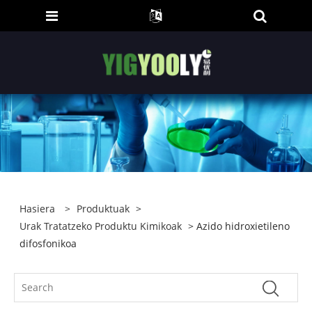
Hasiera
>
Produktuak
>
Urak Tratatzeko Produktu Kimikoak
> Azido hidroxietileno
difosfonikoa