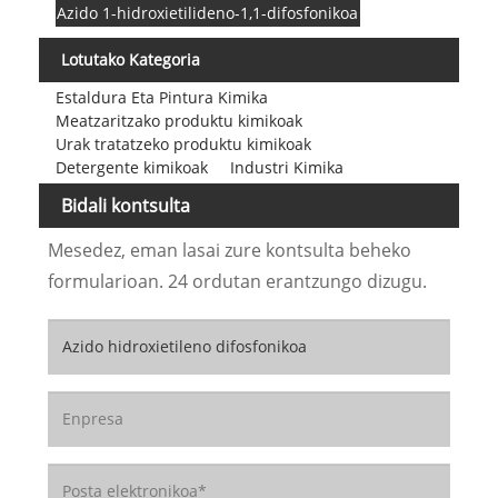
Azido 1-hidroxietilideno-1,1-difosfonikoa
Lotutako Kategoria
Estaldura Eta Pintura Kimika
Meatzaritzako produktu kimikoak
Urak tratatzeko produktu kimikoak
Detergente kimikoak
Industri Kimika
Bidali kontsulta
Mesedez, eman lasai zure kontsulta beheko
formularioan. 24 ordutan erantzungo dizugu.