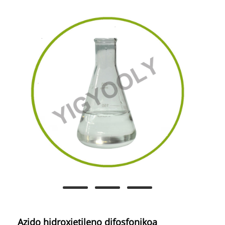
Azido hidroxietileno difosfonikoa