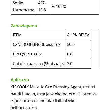
Sodio
497-
% 10-20
karbonatoa
19-8
Zehaztapena
ITEM
AURKIBIDEA
C2Na3O3H3N6(% pisua) ≥
50.0
H2O (% pisua) ≤
0.6
Gai disolbaezina (% pisua) ≤
3.0
Aplikazio
YIGYOOLY Metallic Ore Dressing Agent, neurri
handi batean, mea janzteko bezero askorentzat
esportatzen da metalak lixibiatzeko
helburuarekin.