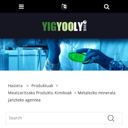
Hasiera
>
Produktuak
>
Meatzaritzako Produktu Kimikoak
> Metalezko minerala
janzteko agentea