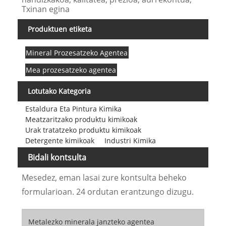
Txinan egina
Produktuen etiketa
Mineral Prozesatzeko Agentea
Mea prozesatzeko agentea
Lotutako Kategoria
Estaldura Eta Pintura Kimika
Meatzaritzako produktu kimikoak
Urak tratatzeko produktu kimikoak
Detergente kimikoak
Industri Kimika
Bidali kontsulta
Mesedez, eman lasai zure kontsulta beheko
formularioan. 24 ordutan erantzungo dizugu.