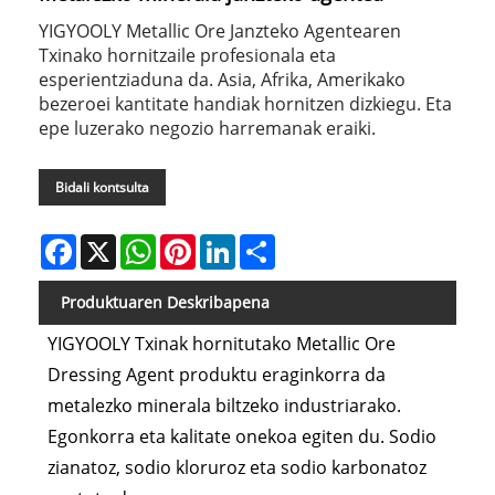
YIGYOOLY Metallic Ore Janzteko Agentearen
Txinako hornitzaile profesionala eta
esperientziaduna da. Asia, Afrika, Amerikako
bezeroei kantitate handiak hornitzen dizkiegu. Eta
epe luzerako negozio harremanak eraiki.
Bidali kontsulta
Facebook
X
WhatsApp
Pinterest
LinkedIn
Share
Produktuaren Deskribapena
YIGYOOLY Txinak hornitutako Metallic Ore
Dressing Agent produktu eraginkorra da
metalezko minerala biltzeko industriarako.
Egonkorra eta kalitate onekoa egiten du. Sodio
zianatoz, sodio kloruroz eta sodio karbonatoz