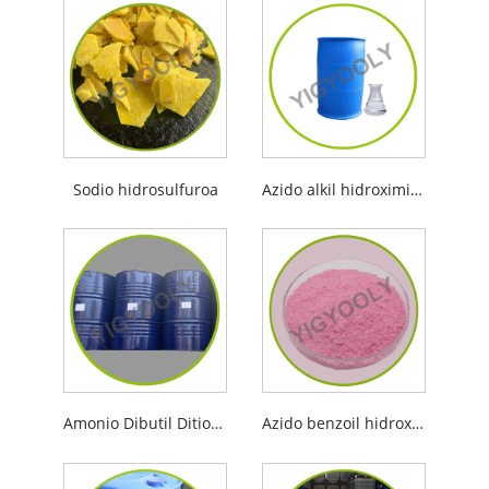
Sodio hidrosulfuroa
Azido alkil hidroximikoa
Amonio Dibutil Ditiofosfatoa
Azido benzoil hidroximikoa