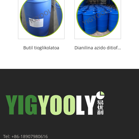
Butil tioglikolatoa
Dianilina azido ditiofosforikoa
Tel:
+86-18907980616