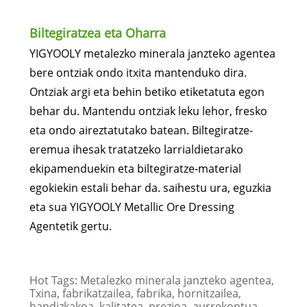
Biltegiratzea eta Oharra
YIGYOOLY metalezko minerala janzteko agentea
bere ontziak ondo itxita mantenduko dira.
Ontziak argi eta behin betiko etiketatuta egon
behar du. Mantendu ontziak leku lehor, fresko
eta ondo aireztatutako batean. Biltegiratze-
eremua ihesak tratatzeko larrialdietarako
ekipamenduekin eta biltegiratze-material
egokiekin estali behar da. saihestu ura, eguzkia
eta sua YIGYOOLY Metallic Ore Dressing
Agentetik gertu.
Hot Tags: Metalezko minerala janzteko agentea,
Txina, fabrikatzailea, fabrika, hornitzailea,
handizkakoa, kalitatea, prezioa, aurrekontua,