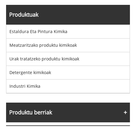
Produktuak
Estaldura Eta Pintura Kimika
Meatzaritzako produktu kimikoak
Urak tratatzeko produktu kimikoak
Detergente kimikoak
Industri Kimika
Produktu berriak