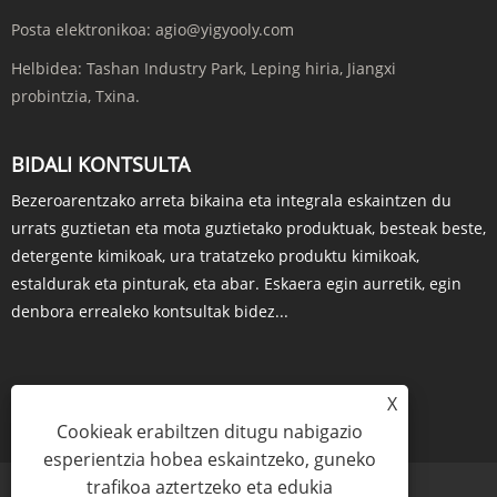
Posta elektronikoa:
agio@yigyooly.com
Helbidea:
Tashan Industry Park, Leping hiria, Jiangxi
probintzia, Txina.
BIDALI KONTSULTA
Bezeroarentzako arreta bikaina eta integrala eskaintzen du
urrats guztietan eta mota guztietako produktuak, besteak beste,
detergente kimikoak, ura tratatzeko produktu kimikoak,
estaldurak eta pinturak, eta abar. Eskaera egin aurretik, egin
denbora errealeko kontsultak bidez...
X
KONTSULTA ORAIN
Cookieak erabiltzen ditugu nabigazio
esperientzia hobea eskaintzeko, guneko
trafikoa aztertzeko eta edukia