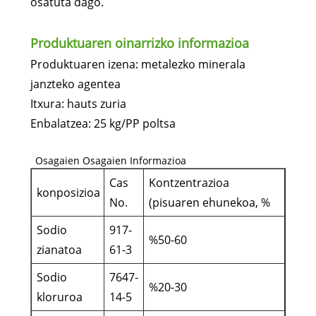
osatuta dago.
Produktuaren oinarrizko informazioa
Produktuaren izena: metalezko minerala
janzteko agentea
Itxura: hauts zuria
Enbalatzea: 25 kg/PP poltsa
Osagaien Osagaien Informazioa
Cas
Kontzentrazioa
konposizioa
No.
(pisuaren ehunekoa, %
Sodio
917-
%50-60
zianatoa
61-3
Sodio
7647-
%20-30
kloruroa
14-5