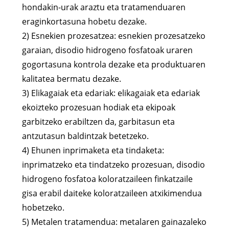
hondakin-urak araztu eta tratamenduaren
eraginkortasuna hobetu dezake.
2) Esnekien prozesatzea: esnekien prozesatzeko
garaian, disodio hidrogeno fosfatoak uraren
gogortasuna kontrola dezake eta produktuaren
kalitatea bermatu dezake.
3) Elikagaiak eta edariak: elikagaiak eta edariak
ekoizteko prozesuan hodiak eta ekipoak
garbitzeko erabiltzen da, garbitasun eta
antzutasun baldintzak betetzeko.
4) Ehunen inprimaketa eta tindaketa:
inprimatzeko eta tindatzeko prozesuan, disodio
hidrogeno fosfatoa koloratzaileen finkatzaile
gisa erabil daiteke koloratzaileen atxikimendua
hobetzeko.
5) Metalen tratamendua: metalaren gainazaleko