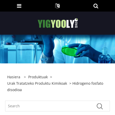
Hasiera
>
Produktuak
>
Urak Tratatzeko Produktu Kimikoak
> Hidrogeno fosfato
disodioa