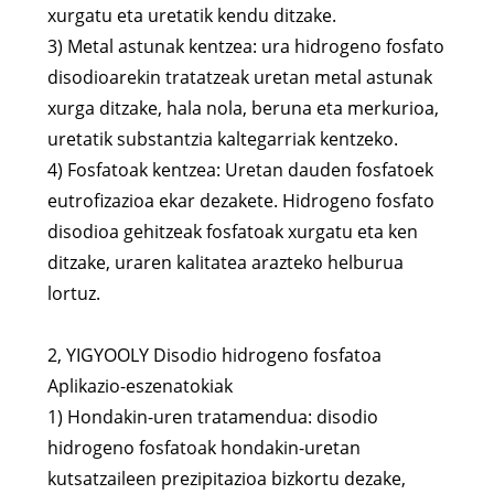
xurgatu eta uretatik kendu ditzake.
3) Metal astunak kentzea: ura hidrogeno fosfato
disodioarekin tratatzeak uretan metal astunak
xurga ditzake, hala nola, beruna eta merkurioa,
uretatik substantzia kaltegarriak kentzeko.
4) Fosfatoak kentzea: Uretan dauden fosfatoek
eutrofizazioa ekar dezakete. Hidrogeno fosfato
disodioa gehitzeak fosfatoak xurgatu eta ken
ditzake, uraren kalitatea arazteko helburua
lortuz.
2, YIGYOOLY Disodio hidrogeno fosfatoa
Aplikazio-eszenatokiak
1) Hondakin-uren tratamendua: disodio
hidrogeno fosfatoak hondakin-uretan
kutsatzaileen prezipitazioa bizkortu dezake,