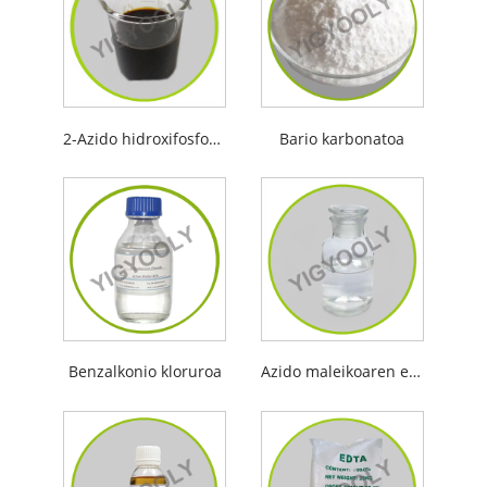
2-Azido hidroxifosfonoacetikoa
Bario karbonatoa
Benzalkonio kloruroa
Azido maleikoaren eta akrilikoaren kopolimeroa