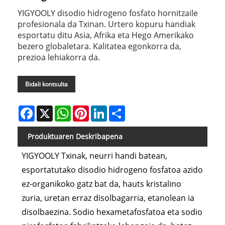
YIGYOOLY disodio hidrogeno fosfato hornitzaile
profesionala da Txinan. Urtero kopuru handiak
esportatu ditu Asia, Afrika eta Hego Amerikako
bezero globaletara. Kalitatea egonkorra da,
prezioa lehiakorra da.
Bidali kontsulta
Facebook
X
WhatsApp
Pinterest
LinkedIn
Share
Produktuaren Deskribapena
YIGYOOLY Txinak, neurri handi batean,
esportatutako disodio hidrogeno fosfatoa azido
ez-organikoko gatz bat da, hauts kristalino
zuria, uretan erraz disolbagarria, etanolean ia
disolbaezina. Sodio hexametafosfatoa eta sodio