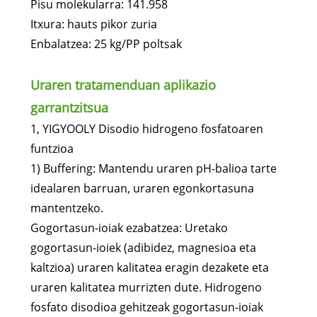
Pisu molekularra: 141.958
Itxura: hauts pikor zuria
Enbalatzea: 25 kg/PP poltsak
Uraren tratamenduan aplikazio
garrantzitsua
1, YIGYOOLY Disodio hidrogeno fosfatoaren
funtzioa
1) Buffering: Mantendu uraren pH-balioa tarte
idealaren barruan, uraren egonkortasuna
mantentzeko.
Gogortasun-ioiak ezabatzea: Uretako
gogortasun-ioiek (adibidez, magnesioa eta
kaltzioa) uraren kalitatea eragin dezakete eta
uraren kalitatea murrizten dute. Hidrogeno
fosfato disodioa gehitzeak gogortasun-ioiak