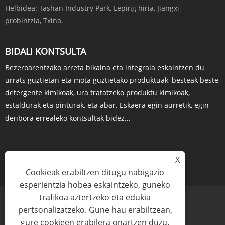
Helbidea:
Tashan Industry Park, Leping hiria, Jiangxi
probintzia, Txina.
BIDALI KONTSULTA
Bezeroarentzako arreta bikaina eta integrala eskaintzen du
urrats guztietan eta mota guztietako produktuak, besteak beste,
detergente kimikoak, ura tratatzeko produktu kimikoak,
estaldurak eta pinturak, eta abar. Eskaera egin aurretik, egin
denbora errealeko kontsultak bidez...
X
KONTSULTA ORAIN
Cookieak erabiltzen ditugu nabigazio
esperientzia hobea eskaintzeko, guneko
trafikoa aztertzeko eta edukia
pertsonalizatzeko. Gune hau erabiltzean,
gure cookieen erabilera onartzen duzu.