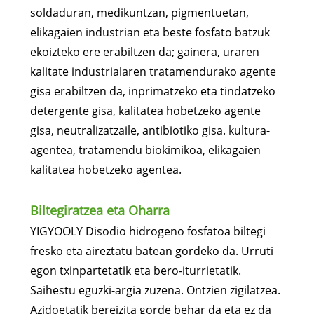
soldaduran, medikuntzan, pigmentuetan,
elikagaien industrian eta beste fosfato batzuk
ekoizteko ere erabiltzen da; gainera, uraren
kalitate industrialaren tratamendurako agente
gisa erabiltzen da, inprimatzeko eta tindatzeko
detergente gisa, kalitatea hobetzeko agente
gisa, neutralizatzaile, antibiotiko gisa. kultura-
agentea, tratamendu biokimikoa, elikagaien
kalitatea hobetzeko agentea.
Biltegiratzea eta Oharra
YIGYOOLY Disodio hidrogeno fosfatoa biltegi
fresko eta aireztatu batean gordeko da. Urruti
egon txinpartetatik eta bero-iturrietatik.
Saihestu eguzki-argia zuzena. Ontzien zigilatzea.
Azidoetatik bereizita gorde behar da eta ez da