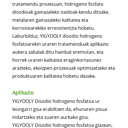
tratamendu prozesuan, hidrogeno fosfato
disodioak gainazaleko oxidoak kendu ditzake,
metalaren gainazaleko kalitatea eta
korrosioarekiko erresistentzia hobetu.
Laburbilduz, YIGYOOLY disodio hidrogeno
fosfatoarekin uraren tratamenduak aplikazio
aukera zabalak ditu hainbat eremutan, eta
horrek uraren kalitatea eraginkortasunez
arazteko, ekoizpen-prozesuak optimizatzeko eta
produktuaren kalitatea hobetu dezake.
Aplikazio
YIGYOOLY Disodio hidrogeno fosfatoa ur
leungarri gisa erabiltzen da, ehunaren pisua
indartzeko eta suaren aurkako gisa.
YIGYOOLY Disodio hidrogeno fosfatoa glazean,