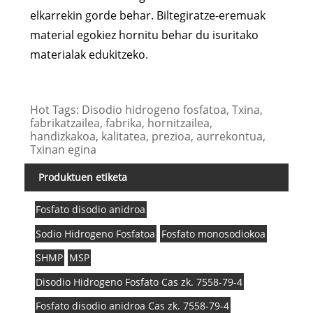
elkarrekin gorde behar. Biltegiratze-eremuak
material egokiez hornitu behar du isuritako
materialak edukitzeko.
Hot Tags: Disodio hidrogeno fosfatoa, Txina,
fabrikatzailea, fabrika, hornitzailea,
handizkakoa, kalitatea, prezioa, aurrekontua,
Txinan egina
Produktuen etiketa
Fosfato disodio anidroa
Sodio Hidrogeno Fosfatoa
Fosfato monosodiokoa
SHMP
MSP
Disodio Hidrogeno Fosfato Cas zk. 7558-79-4
Fosfato disodio anidroa Cas zk. 7558-79-4