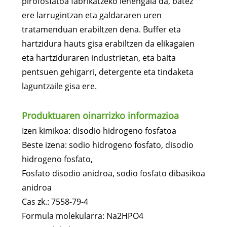
pirofosfatoa fabrikatzeko lehengaia da, batez
ere larrugintzan eta galdararen uren
tratamenduan erabiltzen dena. Buffer eta
hartzidura hauts gisa erabiltzen da elikagaien
eta hartziduraren industrietan, eta baita
pentsuen gehigarri, detergente eta tindaketa
laguntzaile gisa ere.
Produktuaren oinarrizko informazioa
Izen kimikoa: disodio hidrogeno fosfatoa
Beste izena: sodio hidrogeno fosfato, disodio
hidrogeno fosfato,
Fosfato disodio anidroa, sodio fosfato dibasikoa
anidroa
Cas zk.: 7558-79-4
Formula molekularra: Na2HPO4