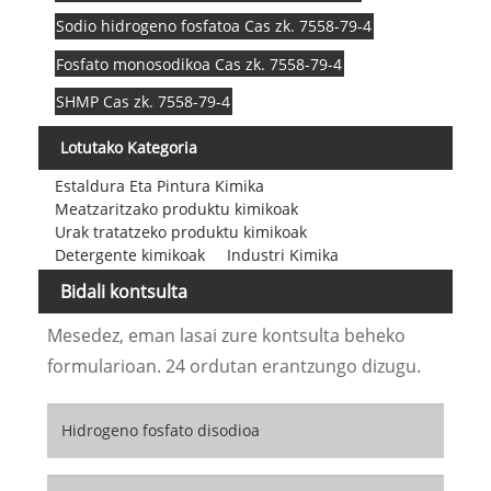
Sodio hidrogeno fosfatoa Cas zk. 7558-79-4
Fosfato monosodikoa Cas zk. 7558-79-4
SHMP Cas zk. 7558-79-4
Lotutako Kategoria
Estaldura Eta Pintura Kimika
Meatzaritzako produktu kimikoak
Urak tratatzeko produktu kimikoak
Detergente kimikoak
Industri Kimika
Bidali kontsulta
Mesedez, eman lasai zure kontsulta beheko
formularioan. 24 ordutan erantzungo dizugu.