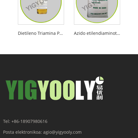
Dietileno Triamina Penta
Azido etilendiaminotetraacetikoa
Tel:
+86-18907980616
Posta elektronikoa:
agio@yigyooly.com